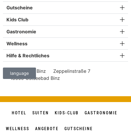
Gutscheine
Kids Club
Gastronomie
Wellness
Hilfe & Rechtliches
(c) Suite Hotel Binz
Zeppelinstraße 7
language
18609 Ostseebad Binz
HOTEL
SUITEN
KIDS-CLUB
GASTRONOMIE
WELLNESS
ANGEBOTE
GUTSCHEINE