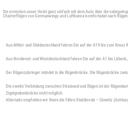
Anreise
Sie erreichen unser Hotel ganz einfach mit dem Auto über die nahegeleg
Charterflügen von Germanwings und Lufthansa komfortabel nach Rügen
Anreise mit dem PKW
Aus Mittel- und Süddeutschland fahren Sie auf der A19 bis zum Kreuz 
Aus Nordwest- und Westdeutschland fahren Sie auf der A1 bis Lübeck, 
Der Rügenzubringer mündet in die Rügenbrücke. Die Rügenbrücke zwisc
Die zweite Verbindung zwischen Stralsund und Rügen ist der Rügendamm
Zigelgrabenbrücke nicht möglich.
Alternativ empfehlen wir Ihnen die Fähre Stahlbrode – Glewitz (Achtun
Anreise mit dem Flugzeug