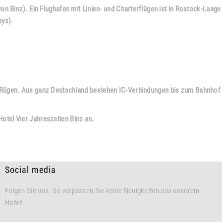
von Binz). Ein Flughafen mit Linien- und Charterflügen ist in Rostock-Laag
ays).
 Rügen. Aus ganz Deutschland bestehen IC-Verbindungen bis zum Bahnhof B
otel Vier Jahreszeiten Binz an.
Social media
Folgen Sie uns. So verpassen Sie keine Neuigkeiten aus unserem
Hotel!