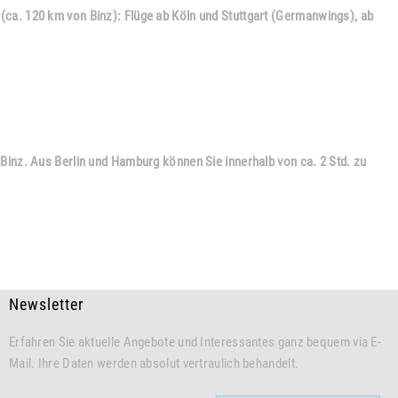
e (ca. 120 km von Binz): Flüge ab Köln und Stuttgart (Germanwings), ab
inz. Aus Berlin und Hamburg können Sie innerhalb von ca. 2 Std. zu
Newsletter
Erfahren Sie aktuelle Angebote und Interessantes ganz bequem via E-
Mail. Ihre Daten werden absolut vertraulich behandelt.