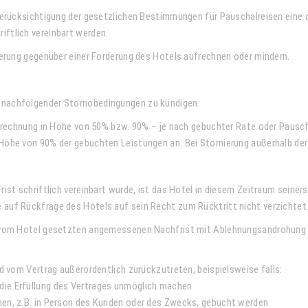
r Berücksichtigung der gesetzlichen Bestimmungen für Pauschalreisen eine
iftlich vereinbart werden.
rderung gegenüber einer Forderung des Hotels aufrechnen oder mindern.
g nachfolgender Stornobedingungen zu kündigen:
allrechnung in Höhe von 50% bzw. 90% – je nach gebuchter Rate oder Paus
öhe von 90% der gebuchten Leistungen an. Bei Stornierung außerhalb der Fr
rist schriftlich vereinbart wurde, ist das Hotel in diesem Zeitraum seine
 auf Rückfrage des Hotels auf sein Recht zum Rücktritt nicht verzichtet
r vom Hotel gesetzten angemessenen Nachfrist mit Ablehnungsandrohung ni
nd vom Vertrag außerordentlich zurückzutreten, beispielsweise falls:
die Erfüllung des Vertrages unmöglich machen
hen, z.B. in Person des Kunden oder des Zwecks, gebucht werden