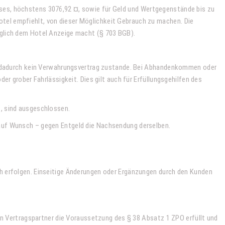
ses, höchstens 3076,92 ¤, sowie für Geld und Wertgegenstände bis zu
tel empfiehlt, von dieser Möglichkeit Gebrauch zu machen. Die
üglich dem Hotel Anzeige macht (§ 703 BGB).
mt dadurch kein Verwahrungsvertrag zustande. Bei Abhandenkommen oder
r grober Fahrlässigkeit. Dies gilt auch für Erfüllungsgehilfen des
, sind ausgeschlossen.
auf Wunsch – gegen Entgeld die Nachsendung derselben.
h erfolgen. Einseitige Änderungen oder Ergänzungen durch den Kunden
in Vertragspartner die Voraussetzung des § 38 Absatz 1 ZPO erfüllt und