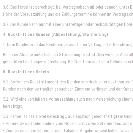
3.6. Das Hotel ist berechtigt, bei Vertragsabschluß oder danach, unte
Höhe der Vorauszahlung und die Zahlungstermine können im Vertrag schr
3.7. Der Kunde kann nur mit einer unstreitigen oder rechtskräftigen Fo
4. Rücktritt des Kunden (Abbestellung, Stornierung)
1. Dem Kunden wird das Recht eingeräumt, den Vertrag unter Beachtun
Bei einer Absage außerhalb der Stornierungsfrist stellen wir eine Ausf
gebuchten Leistungen in Rechnung. Bei Nichtanreise fallen Gebühren in H
5. Rücktritt des Hotels
5.1. Sofern ein Rücktrittsrecht des Kunden innerhalb einer bestimmten F
Kunden nach den vertraglich gebuchten Zimmern vorliegen und der Kunde
5.2. Wird eine vereinbarte Vorauszahlung auch nach Verstreichung eine
berechtigt.
5.3. Ferner ist das Hotel berechtigt, aus sachlich gerechtfertigtem Gru
• Höhere Gewalt oder andere vom Hotel nicht zu vertretende Umstände 
• Zimmer unter irreführender oder falscher Angabe wesentlicher Tatsac