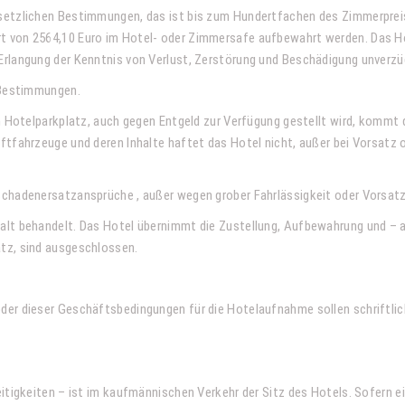
setzlichen Bestimmungen, das ist bis zum Hundertfachen des Zimmerprei
 von 2564,10 Euro im Hotel- oder Zimmersafe aufbewahrt werden. Das Ho
Erlangung der Kenntnis von Verlust, Zerstörung und Beschädigung unverz
n Bestimmungen.
nem Hotelparkplatz, auch gegen Entgeld zur Verfügung gestellt wird, kom
fahrzeuge und deren Inhalte haftet das Hotel nicht, außer bei Vorsatz ode
Schadenersatzansprüche , außer wegen grober Fahrlässigkeit oder Vorsatz
alt behandelt. Das Hotel übernimmt die Zustellung, Aufbewahrung und – 
tz, sind ausgeschlossen.
der dieser Geschäftsbedingungen für die Hotelaufnahme sollen schriftlic
itigkeiten – ist im kaufmännischen Verkehr der Sitz des Hotels. Sofern e