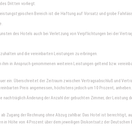
es Dritten vorliegt.
 leistungstypischen Bereich ist die Haftung auf Vorsatz und grobe Fahrläs
e.
unsten des Hotels auch bei Verletzung von Verpflichtungen bei der Vertra
zuhalten und die vereinbarten Leistungen zu erbringen.
 von ihm in Anspruch genommenen weiteren Leistungen geltend bzw. vereinba
teuer ein. Überschreitet der Zeitraum zwischen Vertragsabschluß und Vertr
 vereinbarten Preis angemessen, höchstens jedoch um 10 Prozent, anheben.
de nachträglich Änderung der Anzahl der gebuchten Zimmer, der Leistung 
ab Zugang der Rechnung ohne Abzug zahlbar. Das Hotel ist berechtigt, auf
nsen in Höhe von 4 Prozent über dem jeweiligen Diskontsatz der Deutsche