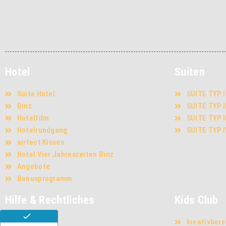
Hotel
Suiten
Suite Hotel
SUITE TYP I
Binz
SUITE TYP I
Hotelfilm
SUITE TYP I
Hotelrundgang
SUITE TYP 
airfect Kissen
Hotel Vier Jahreszeiten Binz
Angebote
Bonusprogramm
Hilfe & Rechtliches
Kids Club
Kontakt
kreativbere