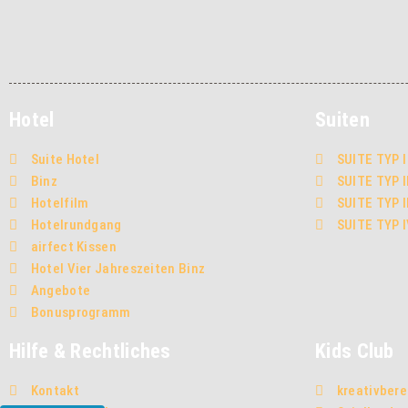
Hotel
Suiten
Suite Hotel
SUITE TYP I
Binz
SUITE TYP I
Hotelfilm
SUITE TYP I
Hotelrundgang
SUITE TYP 
airfect Kissen
Hotel Vier Jahreszeiten Binz
Angebote
Bonusprogramm
Hilfe & Rechtliches
Kids Club
Kontakt
kreativbere