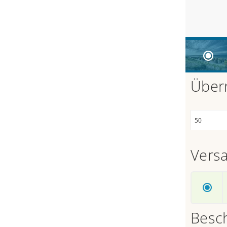
Über
Vers
Besc