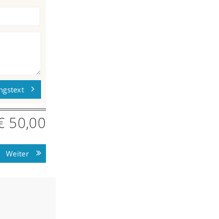
ngstext
€ 50,00
Weiter