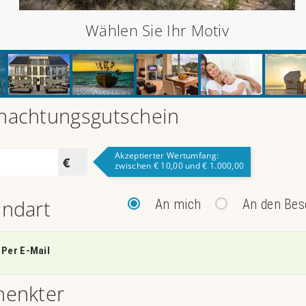
Wählen Sie Ihr Motiv
nachtungsgutschein
Akzeptierter Wertumfang:
zwischen € 10,00 und € 1.000,00
andart
An mich
An den Bes
Per E-Mail
henkter