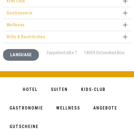
Kids Club
Gastronomie
Wellness
Hilfe & Rechtliches
(c) Suite Hotel Binz
Zeppelinstraße 7
18609 Ostseebad Binz
LANGUAGE
HOTEL
SUITEN
KIDS-CLUB
GASTRONOMIE
WELLNESS
ANGEBOTE
GUTSCHEINE