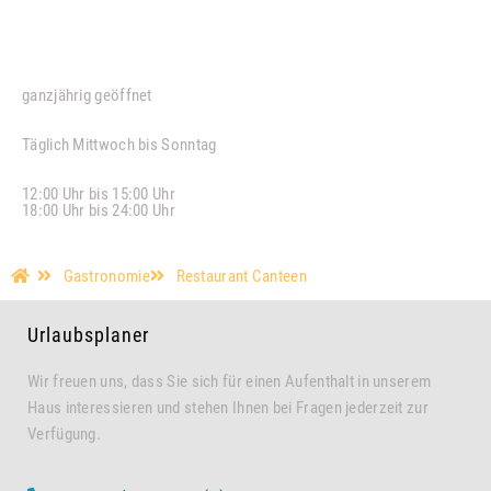
Öffnungszeiten
ganzjährig geöffnet
Täglich Mittwoch bis Sonntag
12:00 Uhr bis 15:00 Uhr
18:00 Uhr bis 24:00 Uhr
Gastronomie
Restaurant Canteen
Urlaubsplaner
Wir freuen uns, dass Sie sich für einen Aufenthalt in unserem
Haus interessieren und stehen Ihnen bei Fragen jederzeit zur
Verfügung.