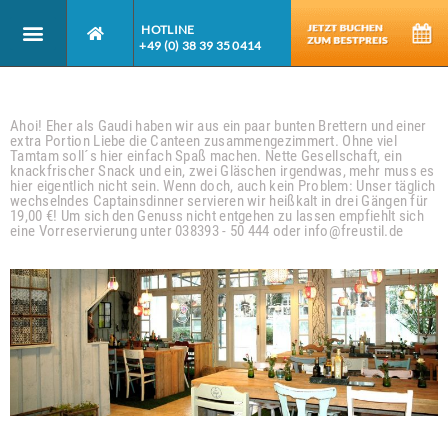
HOTLINE
+49 (0) 38 39 35 0414
Canteen
Ahoi! Eher als Gaudi haben wir aus ein paar bunten Brettern und einer
extra Portion Liebe die Canteen zusammengezimmert. Ohne viel
Tamtam soll´s hier einfach Spaß machen. Nette Gesellschaft, ein
knackfrischer Snack und ein, zwei Gläschen irgendwas, mehr muss es
hier eigentlich nicht sein. Wenn doch, auch kein Problem: Unser täglich
wechselndes Captainsdinner servieren wir heißkalt in drei Gängen für
19,00 €! Um sich den Genuss nicht entgehen zu lassen empfiehlt sich
eine Vorreservierung unter 038393 - 50 444 oder info@freustil.de